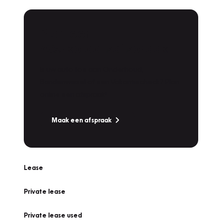
Plan een
Werkplaatsafspraak
Is uw auto toe aan Onderhoud,
Bandenwissel of een Vakantiecheck? Plan
online een afspraak!
Maak een afspraak
Lease
Private lease
Private lease used