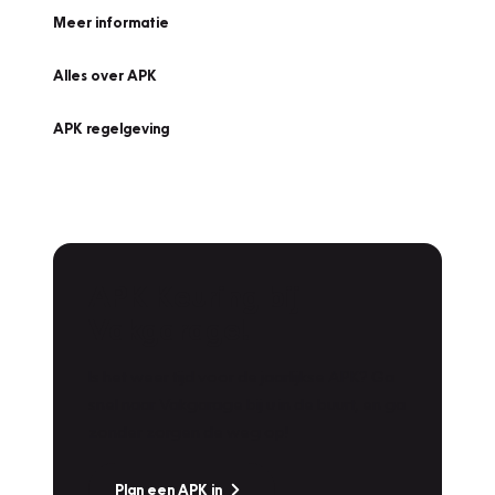
Meer informatie
Alles over APK
APK regelgeving
APK Keuring bij
Vakgarage!
Is het weer tijd voor de jaarlijkse APK? Ga
snel naar Vakgarage bij u in de buurt, en ga
zonder zorgen de weg op!
Plan een APK in