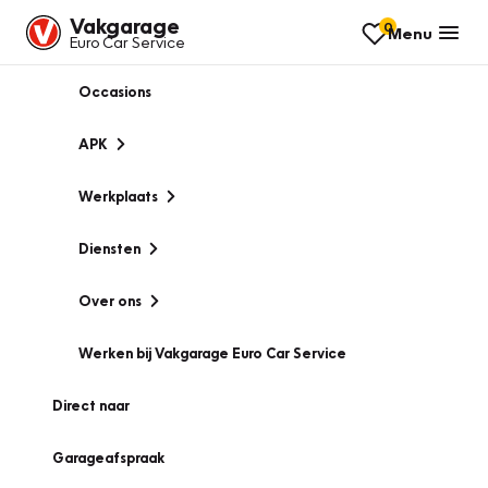
Vakgarage
0
Menu
Euro Car Service
Occasions
APK
Werkplaats
Diensten
Over ons
Werken bij Vakgarage Euro Car Service
Direct naar
Garageafspraak