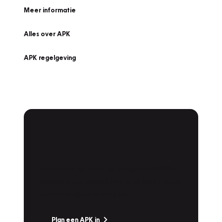
Meer informatie
Alles over APK
APK regelgeving
APK Keuring bij
Vakgarage!
Is het weer tijd voor de jaarlijkse APK? Ga
snel naar Vakgarage bij u in de buurt, en ga
zonder zorgen de weg op!
Plan een APK in