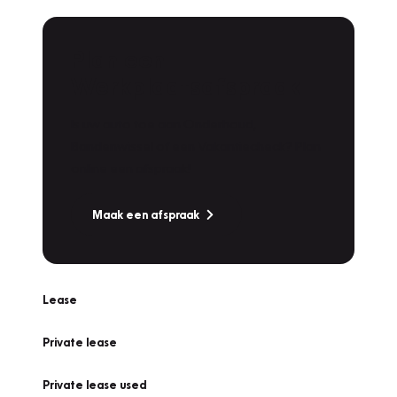
Plan een
Werkplaatsafspraak
Is uw auto toe aan Onderhoud,
Bandenwissel of een Vakantiecheck? Plan
online een afspraak!
Maak een afspraak
Lease
Private lease
Private lease used