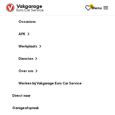
Vakgarage
0
Menu
Euro Car Service
Occasions
APK
Werkplaats
Diensten
Over ons
Werken bij Vakgarage Euro Car Service
Direct naar
Garageafspraak