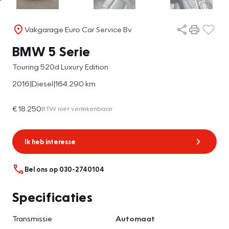
Vakgarage Euro Car Service Bv
BMW 5 Serie
Touring 520d Luxury Edition
2016
|
Diesel
|
164.290 km
€ 18.250
BTW niet verrekenbaar
Ik heb interesse
Bel ons op 030-2740104
Specificaties
Transmissie
Automaat