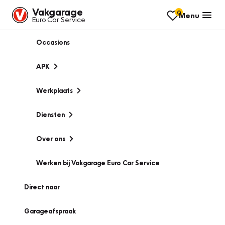
Vakgarage
0
Menu
Euro Car Service
Occasions
APK
Werkplaats
Diensten
Over ons
Werken bij Vakgarage Euro Car Service
Direct naar
Garageafspraak