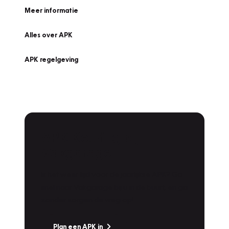
Meer informatie
Alles over APK
APK regelgeving
APK Keuring bij
Vakgarage!
Is het weer tijd voor de jaarlijkse APK? Ga
snel naar Vakgarage bij u in de buurt, en ga
zonder zorgen de weg op!
Plan een APK in