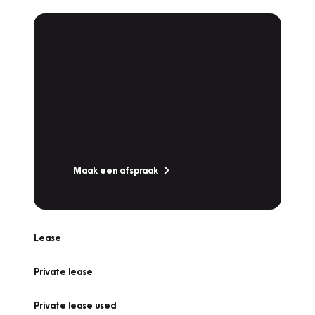
Plan een
Werkplaatsafspraak
Is uw auto toe aan Onderhoud,
Bandenwissel of een Vakantiecheck? Plan
online een afspraak!
Maak een afspraak
Lease
Private lease
Private lease used